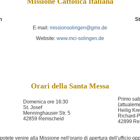
Missione Cattolica Italiana
n
S
E-mail:
missionsolingen@gmx.de
Website:
www.mci-solingen.de
5
Orari della Santa Messa
Primo sab
Domenica ore 16:30
(attualem
St. Josef
Heilig Kr
Menninghauser Str. 5
Richard-P
42859 Remscheid
42899 Re
potete venire alla Missione nell'orario di apertura dell'ufficio op